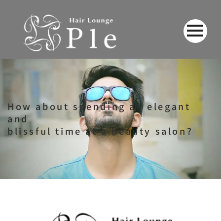
How about spending an elegant
and
blissful time at a beauty salon
?